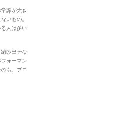
の常識が大き
れないもの。
いる人は多い
を踏み出せな
パフォーマン
たのも、ブロ