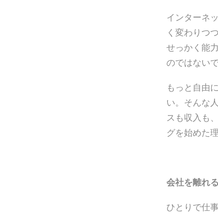
2018年10月
(3)
インターネ
2018年8月
(3)
く変わりつ
2018年7月
(3)
せっかく能
2018年6月
(4)
のではない
もっと自由
い。そんな
スも収入も
グを始めた
会社を離れる
ひとりで仕