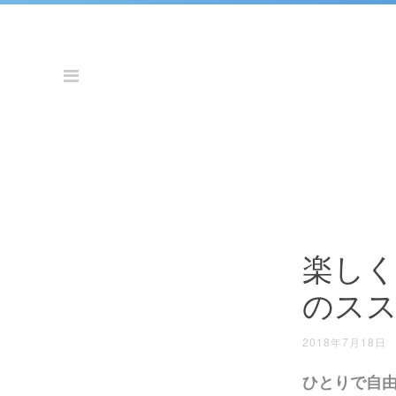
HOME
PROFILE
CONTACT
楽し
のス
Archive
2018年7月18日
2018年11月
(1)
ひとりで自